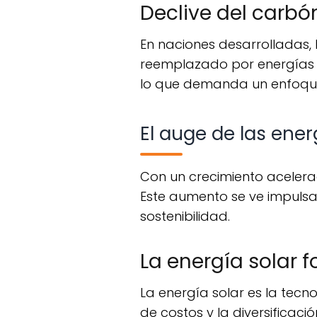
Declive del carbó
En naciones desarrolladas, la demanda de carbón ha disminuido significativamente, siendo
reemplazado por energías má
lo que demanda un enfoque 
El auge de las ene
Con un crecimiento acelerado, las energías renovables como la solar y la eólica están ganando terreno.
Este aumento se ve impulsa
sostenibilidad.
La energía solar f
La energía solar es la tecnología renovable que ha crecido más rápidamente, gracias a la disminución
de costos y la diversificaci