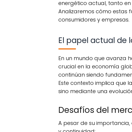
energético actual, tanto en
Analizaremos cómo estas fu
consumidores y empresas.
El papel actual de 
En un mundo que avanza hacia la sostenibilidad, los combustibles fósiles aún desempeñan un papel
crucial en la economía glob
continúan siendo fundamenta
Este contexto implica que l
sino mediante una evolució
Desafíos del merc
A pesar de su importancia, el mercado del petróleo enfrenta múltiples retos que afectan su estabilidad
y continuidad: