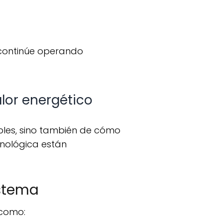
lor energético
ecnológica están
istema
 como: