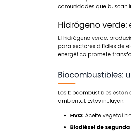
comunidades que buscan i
Hidrógeno verde: 
El hidrógeno verde, producido a partir de fuentes renovables, se presenta como una alternativa viable
para sectores difíciles de e
energético promete transfo
Biocombustibles: u
Los biocombustibles están cobrando relevancia al ofrecer soluciones líquidas con bajo impacto
ambiental. Estos incluyen:
HVO:
Aceite vegetal hi
Biodiésel de segunda