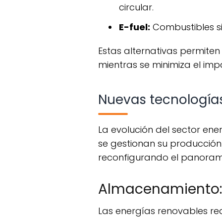
circular.
E-fuel:
Combustibles si
Estas alternativas permiten que la infraestructura de combustibles existente continúe operando
mientras se minimiza el im
Nuevas tecnologías
La evolución del sector energético no solo depende de los tipos de combustibles, sino también de cómo
se gestionan su producción y
reconfigurando el panoram
Almacenamiento: c
Las energías renovables r