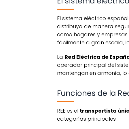
El sistema eléctric
El sistema eléctrico español es una infraestructura diseñada para garantizar que la electricidad se
distribuya de manera segura
como hogares y empresas. A
fácilmente a gran escala, l
La
Red Eléctrica de Españ
operador principal del sist
mantengan en armonía, lo 
Funciones de la Re
REE es el
transportista úni
categorías principales: