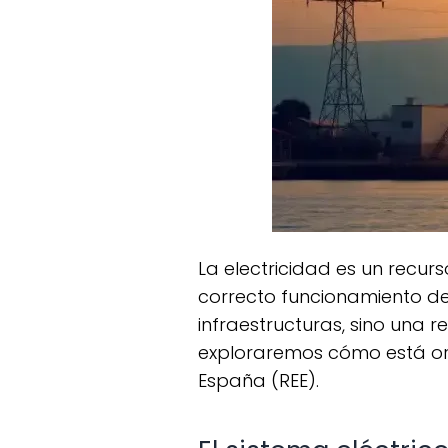
La electricidad es un recurso esencial en la vida moderna, y su gestión adecuada es crucial para el
correcto funcionamiento de 
infraestructuras, sino una 
exploraremos cómo está org
España (REE).