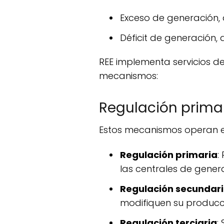
Exceso de generación,
Déficit de generación
REE implementa servicios de ajuste para corregir las desviaciones en tiempo real, utilizando varios
mecanismos:
Regulación primar
Estos mecanismos operan e
Regulación primaria
:
las centrales de gener
Regulación secundar
modifiquen su producci
Regulación terciaria
: