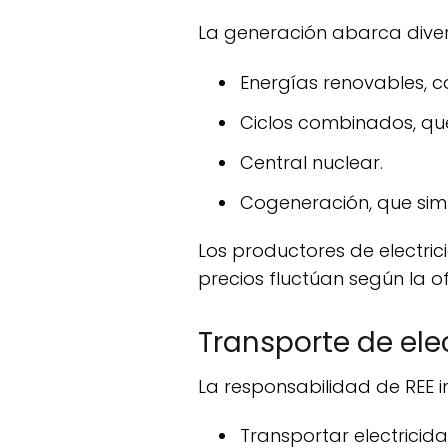
La generación abarca diver
Energías renovables, co
Ciclos combinados, qu
Central nuclear.
Cogeneración, que si
Los productores de electricidad venden su energía principalmente en el mercado mayorista, donde los
precios fluctúan según la 
Transporte de ele
La responsabilidad de REE i
Transportar electricida