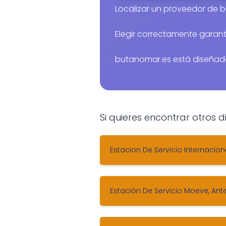
Localizar un proveedor de 
Elegir correctamente garanti
butanomar.es está diseñad
Si quieres encontrar otros
Estacion De Servicio Internacio
Estación De Servicio Moeve, An