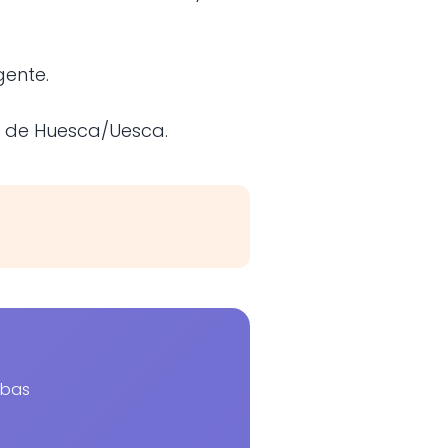
gente.
es de Huesca/Uesca.
ibas