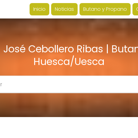
Inicio
Noticias
Butano y Propano
 José Cebollero Ribas | Buta
Huesca/Uesca