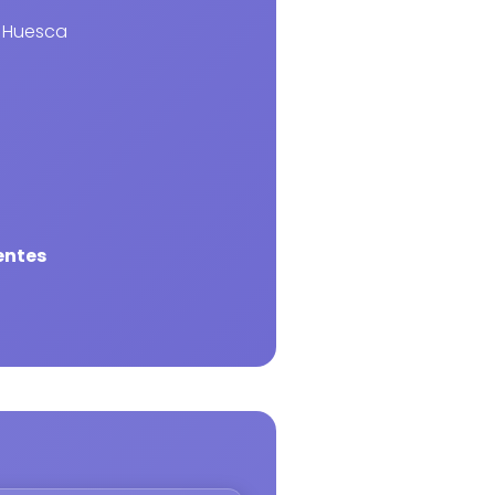
3 Huesca
entes