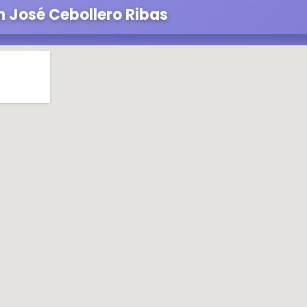
 José Cebollero Ribas