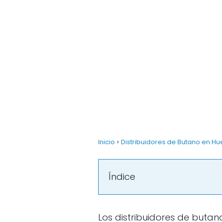
Inicio
Distribuidores de Butano en H
Índice
Los distribuidores de butano en Huesca/Uesca ofrecen un servicio esencial para muchas viviendas y