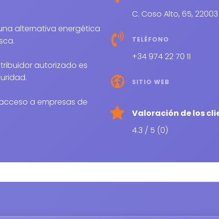
C. Coso Alto, 65, 2200
TELÉFONO
sca.
+34 974 22 70 11
stribuidor autorizado es
uridad.
SITIO WEB
el acceso a empresas de
Valoración de los cli
4.3 / 5 (0)