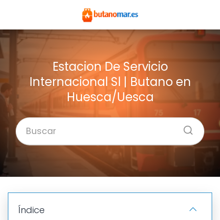
Estacion De Servicio
Internacional Sl | Butano en
Huesca/Uesca
Índice