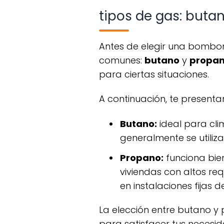
tipos de gas: buta
antes de elegir una bombona de gas, es esencial entender las diferencias entre los dos tipos más
comunes:
butano
y
propa
para ciertas situaciones.
a continuación, te present
butano:
ideal para cli
generalmente se utiliz
propano:
funciona bie
viviendas con altos re
en instalaciones fijas
la elección entre butano y propano influye en el siguiente aspecto: el tipo de bombona que necesitarás
para satisfacer tus necesi