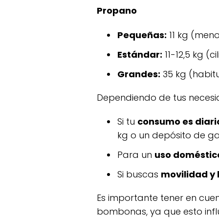
propano
pequeñas:
11 kg (meno
estándar:
11-12,5 kg (
grandes:
35 kg (habitu
dependiendo de tus neces
si tu
consumo es diari
kg o un depósito de gas
para un
uso doméstic
si buscas
movilidad y 
es importante tener en cuenta tanto el consumo como el espacio disponible para almacenar las
bombonas, ya que esto influi