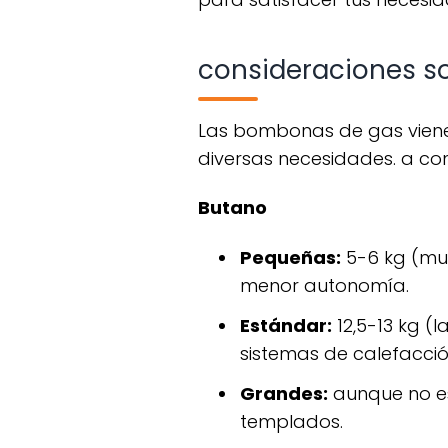
consideraciones s
las bombonas de gas vienen en diferentes tamaños y capacidades, lo que permite adaptarse a
diversas necesidades. a co
butano
pequeñas:
5-6 kg (muy
menor autonomía.
estándar:
12,5-13 kg (
sistemas de calefacción
grandes:
aunque no es
templados.