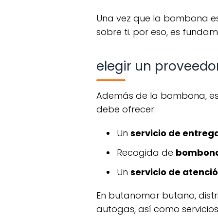
una vez que la bombona esté en tu hogar, la responsabilidad de su manejo y almacenamiento recae
sobre ti. por eso, es funda
elegir un proveedo
además de la bombona, es crucial contar con un proveedor de gas de confianza. un buen proveedor
debe ofrecer:
un
servicio de entrega
recogida de
bombona
un
servicio de atenció
en butanomar butano, distribuimos productos de la marca cepsa, ofreciendo butano, propano y
autogas, así como servicios