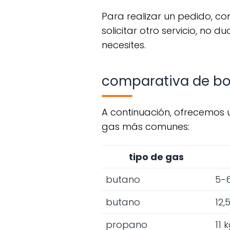
para realizar un pedido, consulta nuestras zonas de reparto. si necesitas más información o deseas
solicitar otro servicio, n
necesites.
comparativa de b
a continuación, ofrecemos una tabla comparativa que resume las características de las bombonas de
gas más comunes:
tipo de gas
butano
5-
butano
12,
propano
11 