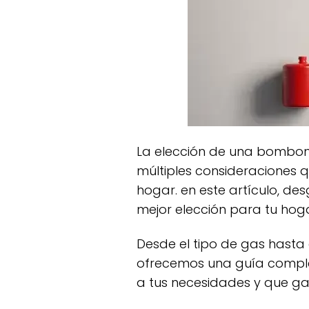
la elección de una bombona de gas puede parecer un asunto sencillo, pero en realidad, implica
múltiples consideraciones q
hogar. en este artículo, d
mejor elección para tu hoga
desde el tipo de gas hasta el tamaño y la normativa de seguridad, cada elemento es crucial. aquí te
ofrecemos una guía comple
a tus necesidades y que gar