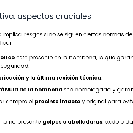
iva: aspectos cruciales
icar:
ell ce
esté presente en la bombona, lo que garan
seguridad.
ricación y la última revisión técnica
.
válvula de la bombona
sea homologada y garanti
r siempre el
precinto intacto
y original para evi
bona no presente
golpes o abolladuras
, óxido o 