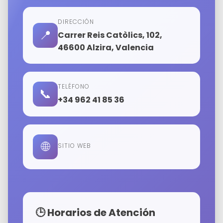
DIRECCIÓN
📍
Carrer Reis Catòlics, 102,
46600 Alzira, Valencia
TELÉFONO
📞
+34 962 41 85 36
🌐
SITIO WEB
🕒 Horarios de Atención