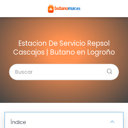
Estacion De Servicio Repsol
Cascajos | Butano en Logroño
Índice