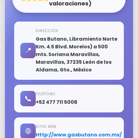
valoraciones)
DIRECCIÓN
Gas Butano, Libramiento Norte
Km. 4.5 Blvd. Morelos) a 500
📍
mts. Soriana Maravillas,
Maravillas, 37235 León de los
Aldama, Gto., México
TELÉFONO
📞
+52 477 711 5008
SITIO WEB
🌐
http://www.gasbutano.com.mx/