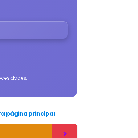
.
necesidades.
ra página principal
.