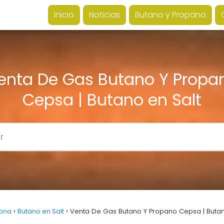
Inicio
Noticias
Butano y Propano
enta De Gas Butano Y Propa
Cepsa | Butano en Salt
rona
Butano en Salt
Venta De Gas Butano Y Propano Cepsa | Butan