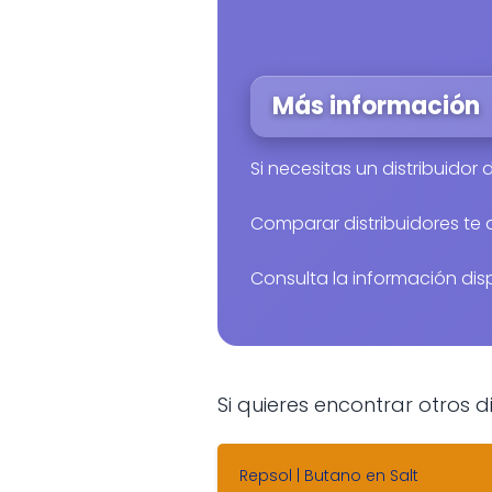
Más información
Si necesitas un distribuido
Comparar distribuidores te
Consulta la información disp
Si quieres encontrar otros
Repsol | Butano en Salt