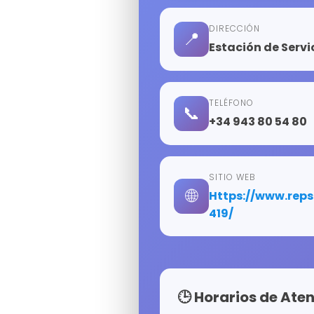
DIRECCIÓN
📍
Estación de Servi
TELÉFONO
📞
+34 943 80 54 80
SITIO WEB
🌐
https://www.repsol.es/buscador-eess-y-puntos-de-recarga/gipuzkoa/beasain/cr-n-1-pk-
419/
🕒 Horarios de Ate