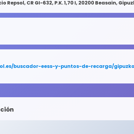
cio Repsol, CR GI-632, P.K. 1,70 I, 20200 Beasain, Gipu
nción