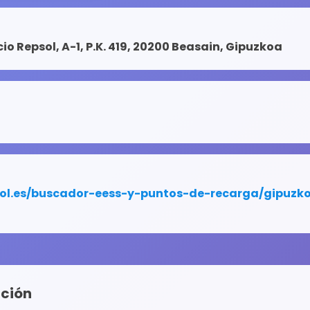
cio Repsol, A-1, P.K. 419, 20200 Beasain, Gipuzkoa
nción