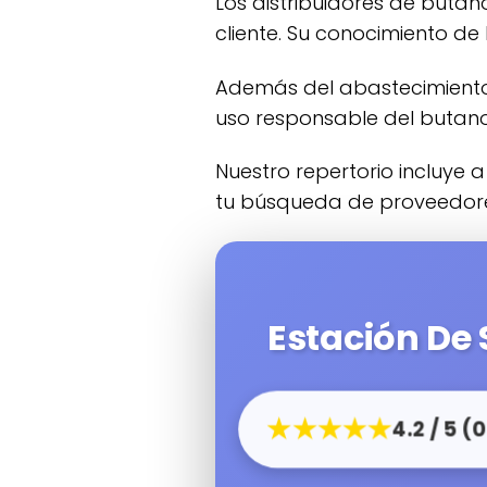
Los distribuidores de buta
cliente. Su conocimiento de 
Además del abastecimiento, muchas compañías proporcionan datos y asistencia relacionada con el
uso responsable del butano
Nuestro repertorio incluye a las compañías de butano que trabajan en Beasain para hacer más sencilla
tu búsqueda de proveedore
Estación De
★★★★★
4.2 / 5 (