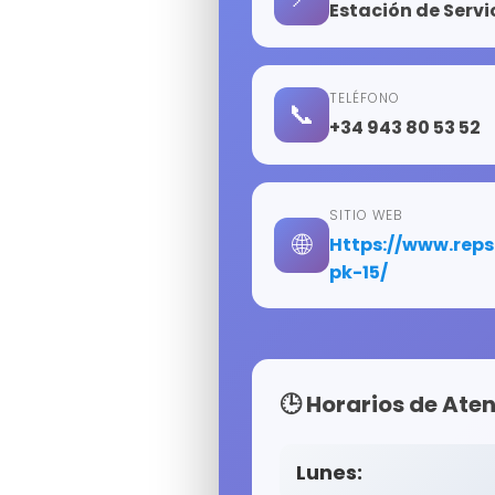
Estación de Servi
TELÉFONO
📞
+34 943 80 53 52
SITIO WEB
🌐
https://www.repsol.es/buscador-eess-y-puntos-de-recarga/gipuzkoa/beasain/cr-a-636-
pk-15/
🕒 Horarios de Ate
Lunes: