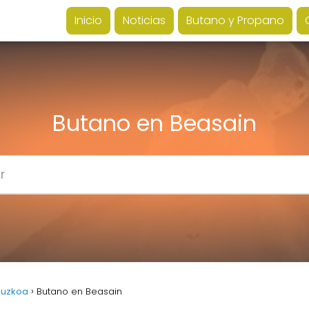
Inicio
Noticias
Butano y Propano
Butano en Beasain
ipuzkoa
Butano en Beasain