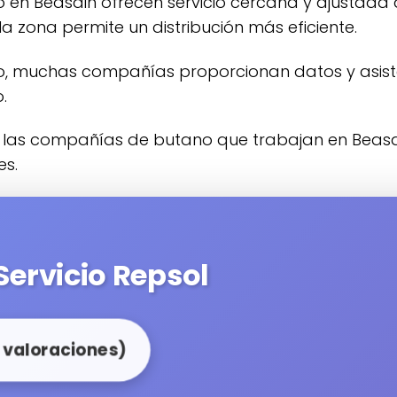
no en Beasain ofrecen servicio cercana y ajustad
la zona permite un distribución más eficiente.
.
s.
 Servicio Repsol
0 valoraciones)