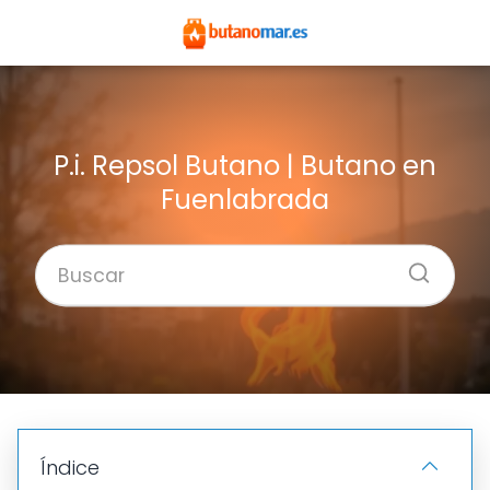
P.i. Repsol Butano | Butano en
Fuenlabrada
Índice