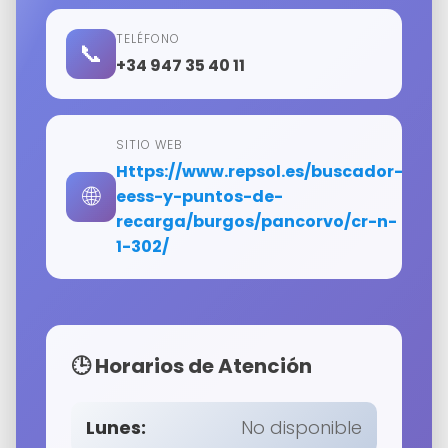
TELÉFONO
📞
+34 947 35 40 11
SITIO WEB
https://www.repsol.es/buscador-
🌐
eess-y-puntos-de-
recarga/burgos/pancorvo/cr-n-
1-302/
🕒 Horarios de Atención
Lunes:
No disponible