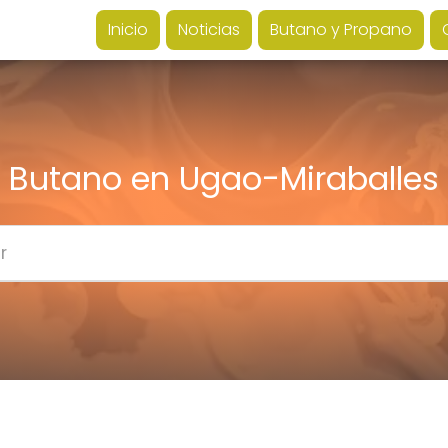
Inicio
Noticias
Butano y Propano
Butano en Ugao-Miraballes