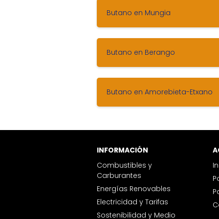
Butano en Mungia
Butano en Berango
Butano en Amorebieta-Etxano
INFORMACIÓN
Combustibles y
I
Carburantes
Energías Renovables
Electricidad y Tarifas
Sostenibilidad y Medio