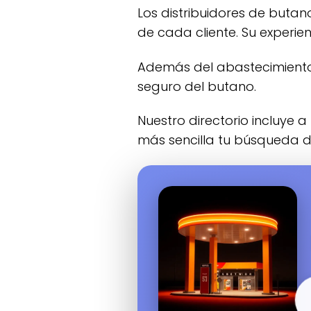
Los distribuidores de buta
de cada cliente. Su experie
Además del abastecimiento, muchas empresas proporcionan datos y asistencia relacionada con el uso
seguro del butano.
Nuestro directorio incluye a las compañías de butano que trabajan en Ugao-Miraballes para hacer
más sencilla tu búsqueda 