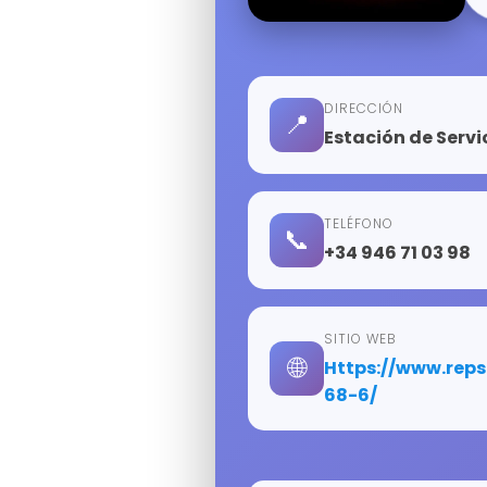
DIRECCIÓN
📍
Estación de Servi
TELÉFONO
📞
+34 946 71 03 98
SITIO WEB
🌐
https://www.repsol.es/buscador-eess-y-puntos-de-recarga/bizkaia/arrigorriaga/au-ap-
68-6/