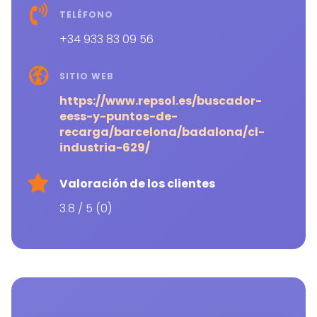
TELÉFONO
+34 933 83 09 56
SITIO WEB
https://www.repsol.es/buscador-
eess-y-puntos-de-
recarga/barcelona/badalona/cl-
industria-629/
Valoración de los clientes
3.8 / 5 (0)