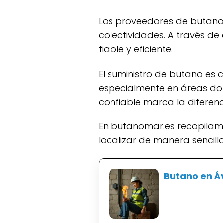
Los proveedores de butano e
colectividades. A través d
fiable y eficiente.
El suministro de butano es crucial para calefacción, preparación de alimentos y agua caliente,
especialmente en áreas dond
confiable marca la diferenc
En butanomar.es recopilamos las principales empresas distribuidoras de butano en Ávila para que
localizar de manera sencill
Butano en Áv