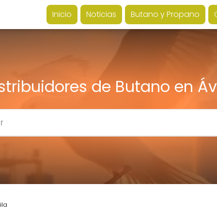
Inicio
Noticias
Butano y Propano
stribuidores de Butano en Áv
ila