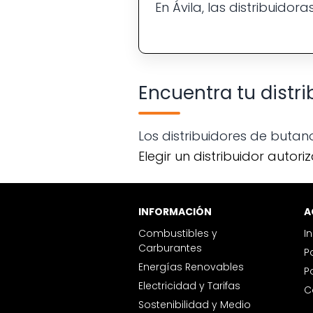
En Ávila, las distribuido
Encuentra tu distr
Los distribuidores de butano
Elegir un distribuidor autor
INFORMACIÓN
Combustibles y
I
Carburantes
Energías Renovables
Electricidad y Tarifas
Sostenibilidad y Medio