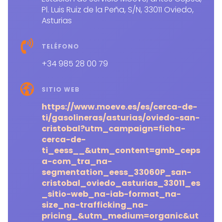
Pl. Luis Ruiz de la Peña, S/N, 33011 Oviedo,
Asturias
TELÉFONO
+34 985 28 00 79
SITIO WEB
https://www.moeve.es/es/cerca-de-
ti/gasolineras/asturias/oviedo-san-
cristobal?utm_campaign=ficha-
cerca-de-
ti_eess__&utm_content=gmb_ceps
a-com_tra_na-
segmentation_eess_33060P_san-
cristobal_oviedo_asturias_33011_es
_sitio-web_na-iab-format_na-
size_na-trafficking_na-
pricing_&utm_medium=organic&ut