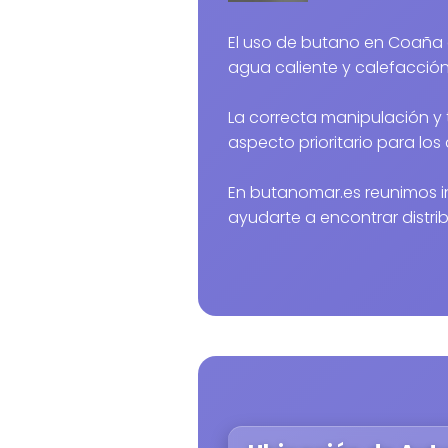
El uso de butano en Coaña es habitual para cocina,
agua caliente y calefacción
La correcta manipulación y 
aspecto prioritario para los 
En butanomar.es reunimos i
ayudarte a encontrar distri