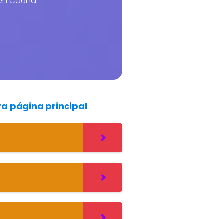
 en Coaña.
ra página principal
.