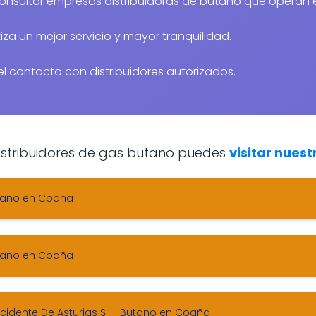
consultar empresas distribuidoras de butano que operan
za un mejor servicio y mayor tranquilidad.
r el contacto con distribuidores autorizados.
 distribuidores de gas butano puedes
visitar nuest
Butano en Coaña
Butano en Coaña
idente De Asturias S.l. | Butano en Coaña