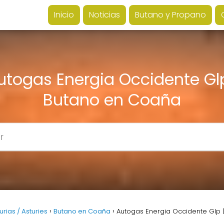
Inicio
Noticias
Butano y Propano
utogas Energia Occidente Glp
Butano en Coaña
rias / Asturies
Butano en Coaña
Autogas Energia Occidente Glp 