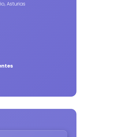
io, Asturias
entes