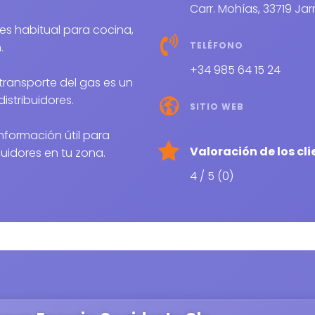
Carr. Mohías, 33719 Jarr
TELÉFONO
.
+34 985 64 15 24
transporte del gas es un
distribuidores.
SITIO WEB
nformación útil para
Valoración de los cli
buidores en tu zona.
4 / 5 (0)