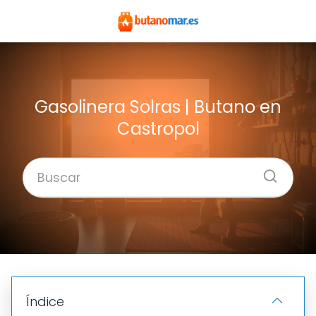
Gasolinera Solras | Butano en
Castropol
Índice