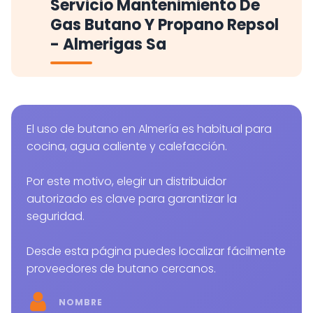
Servicio Mantenimiento De
Gas Butano Y Propano Repsol
- Almerigas Sa
El uso de butano en Almería es habitual para
cocina, agua caliente y calefacción.
Por este motivo, elegir un distribuidor
autorizado es clave para garantizar la
seguridad.
Desde esta página puedes localizar fácilmente
proveedores de butano cercanos.
NOMBRE