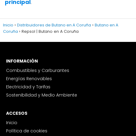
principal
.
Inicio
Distribuidores de Butano en A Coruña
Butano en A
Coruña
Repsol | Butano en A Coruña
INFORMACIÓN
Combustibles y Carburantes
Energías Renovables
Electricidad y Tarifas
Sostenibilidad y Medio Ambiente
ACCESOS
Inicio
Política de cookies