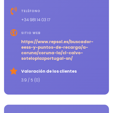
TELÉFONO
+34 981 14 03 17
SITIO WEB
https://www.repsol.es/buscador-
eess-y-puntos-de-recarga/a-
coruna/coruna-la/cl-calvo-
soteloplazportugal-sn/
Valoración de los clientes
3.9 / 5 (0)