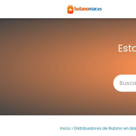
Est
Inicio
Distribuidores de Butano en ál