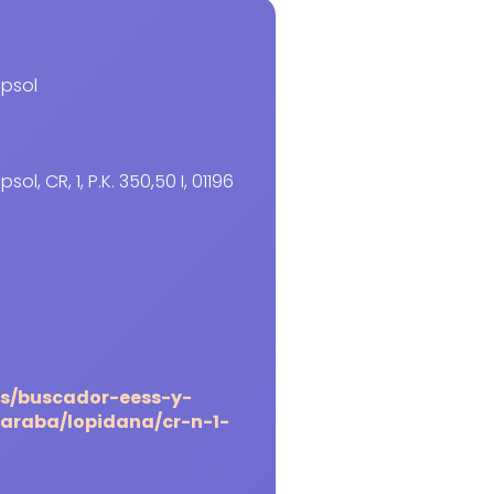
epsol
ol, CR, 1, P.K. 350,50 I, 01196
es/buscador-eess-y-
araba/lopidana/cr-n-1-