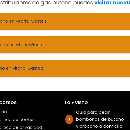
 distribuidores de gas butano puedes
visitar nuest
tano en Vitoria-Gasteiz
tano en Vitoria-Gasteiz
no en Vitoria-Gasteiz
ACCESOS
LO + VISTO
nicio
Guía para pedir
bombonas de butano
Política de cookies
y propano a domicilio
Política de privacidad