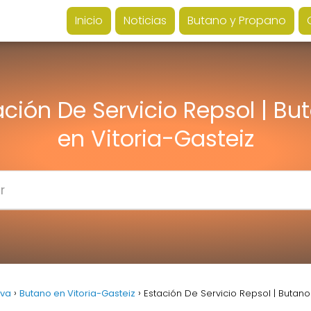
Inicio
Noticias
Butano y Propano
ación De Servicio Repsol | Bu
en Vitoria-Gasteiz
ava
Butano en Vitoria-Gasteiz
Estación De Servicio Repsol | Butano